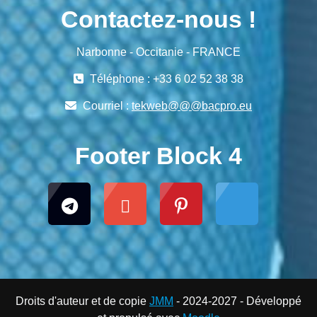
Contactez-nous !
Narbonne - Occitanie - FRANCE
Téléphone : +33 6 02 52 38 38
Courriel :
tekweb@@@bacpro.eu
Footer Block 4
Droits d'auteur et de copie
JMM
- 2024-2027 - Développé