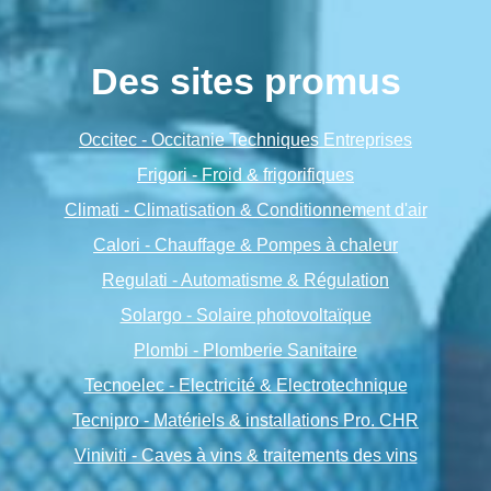
Des sites promus
Occitec - Occitanie Techniques Entreprises
Frigori - Froid & frigorifiques
Climati - Climatisation & Conditionnement d'air
Calori - Chauffage & Pompes à chaleur
Regulati - Automatisme & Régulation
Solargo - Solaire photovoltaïque
Plombi - Plomberie Sanitaire
Tecnoelec - Electricité & Electrotechnique
Tecnipro - Matériels & installations Pro. CHR
Viniviti - Caves à vins & traitements des vins