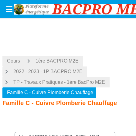
BacPro MEE - M2E --- Maintenance et Efficacité Energetique
Passer au contenu principal
Cours
1ère BACPRO M2E
2022 - 2023 - 1P BACPRO M2E
TP - Travaux Pratiques - 1ère BacPro M2E
Famille C - Cuivre Plomberie Chauffage
Famille C - Cuivre Plomberie Chauffage